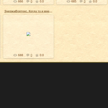
666
0
0.0
685
0
0.0
ЭнержиВортекс. Когда то и мне было 22...
29.10.2009
Были времена, а сейчас
мгновения. Раньше задор был, а
теперь давление...
EnergyVortex
688
0
0.0