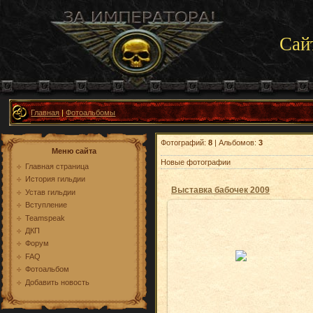
Сай
Главная
|
Фотоальбомы
Фотографий:
8
| Альбомов:
3
Меню сайта
Новые фотографии
Главная страница
История гильдии
Выставка бабочек 2009
Устав гильдии
Вступление
Teamspeak
ДКП
29.10.2009
Форум
Вот где растят зергов для
FAQ
starcraft2
Фотоальбом
EnergyVortex
Добавить новость