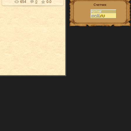
654
0
0.0
Счетчик