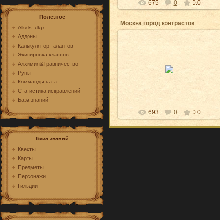
675
0
0.0
Полезное
Москва город контрастов
Allods_dkp
Аддоны
Калькулятор талантов
Экипировка классов
29.10.2009
Алхимия&Травничество
Вид на памятник Петру №1
Руны
EnergyVortex
Комманды чата
Статистика исправлений
База знаний
693
0
0.0
База знаний
Квесты
Карты
Предметы
Персонажи
Гильдии