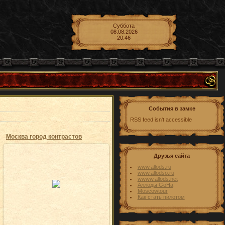
Суббота
08.08.2026
20:46
События в замке
RSS feed isn't accessible
Москва город контрастов
Друзья сайта
www.allods.ru
29.10.2009
www.allodso.ru
wwww.allods.net
Храм Христа под другим углом
Аллоды GoHa
Moscowtour
EnergyVortex
Как стать пилотом