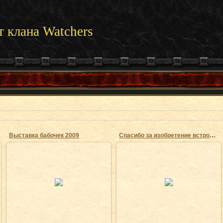
т клана Watchers
Выставка бабочек 2009
Спасибо за изобретение встроенных камер
29.10.2009
29.10.2009
С ними не забалуешь!
И так все понятно...
EnergyVortex
EnergyVortex