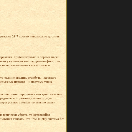
 в режиме 24*7 просто невозможно достичь
практика, приблизительно в первый месяц
емени уже можно констатировать факт, что
 не останавливаются и в погоню за
то если не вводить атрибуты “жесткого
серьёзных игроков – и поэтому таких
нег постоянно продавая сами кристаллы или
 предметы по-прежнему очень трудно
йдеры успеют одеться, то есть по факту
потетически убрать, то оставшийся
вания считать, что free-to-play система без