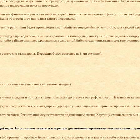
дить посредством аукциона. В игре будет два аукционных дома – Канийский и Хадаганский,
ционов информации пока не поступало.
инства фэнтези мморпг – это медные, серебряные и золотые монеты. Цены у торговцев буду
лежит торговец и от пвп-ранга вашего персонажа.
чение репутации будет происходить при убийстве определённых монстров, для каждой фрак
и будут приходить на помощь в сражении к вашему персонажу, а торговцы делать скидку.
им-либо тайным знаниям, хранящимся в запретной библиотеке, уникальным деталям экипиро
а достаточно стандартна. Иерархия будет состоять из 8-ми ступеней.
я второстепенных персонажей членов гильдии)
 члены гильдии и понижать провинившихся до статуса оштрафованного. Названия остальных
тригильдийский чат, а командирам будет доступен специальный привилегированный чат-ка
сть человек. Регистрация осуществляется подписанием свитка Хартии у специального NPC
ей игры. Будет ли чем заняться в игре при достижении персонажем максимального уро
а (40 уровень), персонаж будет проводить много времени в астрале на своём собственном к