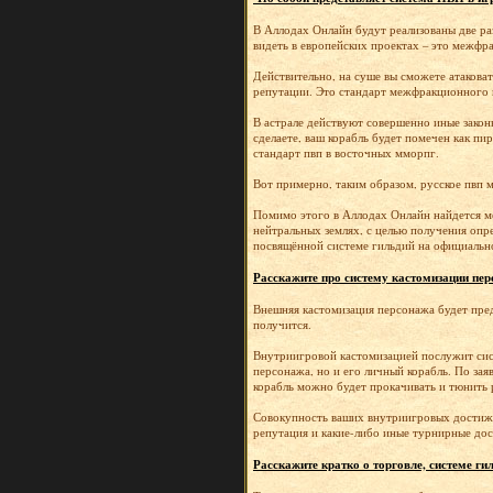
В Аллодах Онлайн будут реализованы две ра
видеть в европейских проектах – это межфра
Действительно, на суше вы сможете атаковат
репутации. Это стандарт межфракционного 
В астрале действуют совершенно иные законы
сделаете, ваш корабль будет помечен как пи
стандарт пвп в восточных мморпг.
Вот примерно, таким образом, русское пвп м
Помимо этого в Аллодах Онлайн найдется м
нейтральных землях, с целью получения опр
посвящённой системе гильдий на официально
Расскажите про систему кастомизации перс
Внешняя кастомизация персонажа будет предс
получится.
Внутриигровой кастомизацией послужит сист
персонажа, но и его личный корабль. По зая
корабль можно будет прокачивать и тюнить 
Совокупность ваших внутриигровых достижен
репутация и какие-либо иные турнирные до
Расскажите кратко о торговле, системе гил