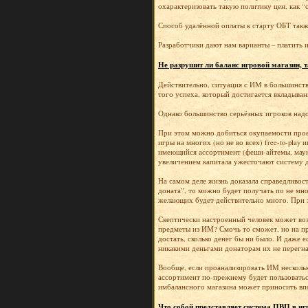
охарактеризовать такую политику цен, как “
Способ удалённой оплаты к старту ОБТ такж
Разработчики дают нам варианты – платить и
Не разрушит ли баланс игровой магазин, та
Действительно, ситуация с ИМ в большинстве
того успеха, который достигается вкладыва
Однако большинство серьёзных игроков надо
При этом можно добиться окупаемости проек
игры на многих (но не во всех) free-to-pla
имеющийся ассортимент (фешн-айтемы, маун
увеличением капитала ужесточают систему д
На самом деле жизнь доказала справедливос
доната”, то можно будет получать по не мно
желающих будет действительно много. При э
Скептически настроенный человек может воз
предметы из ИМ? Смочь то сможет, но на пр
достать, сколько денег бы ни было. И даже е
никакими деньгами донаторам их не перегна
Вообще, если проанализировать ИМ нескольки
ассортимент по-прежнему будет пользоваться
имбалансного магазина может приносить впо
Что собой представляет система ПВП в иг