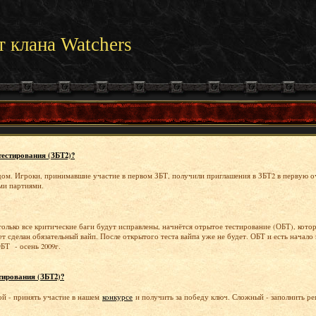
т клана Watchers
тестирования (ЗБТ2)?
ом. Игроки, принимавшие участие в первом ЗБТ, получили приглашения в ЗБТ2 в первую о
ми партиями.
только все критические баги будут исправлены, начнётся отрытое тестирование (ОБТ), кот
 сделан обязательный вайп. После открытого теста вайпа уже не будет. ОБТ и есть начал
БТ - осень 2009г.
тирования (ЗБТ2)?
ой - принять участие в нашем
конкурсе
и получить за победу ключ. Сложный - заполнить р