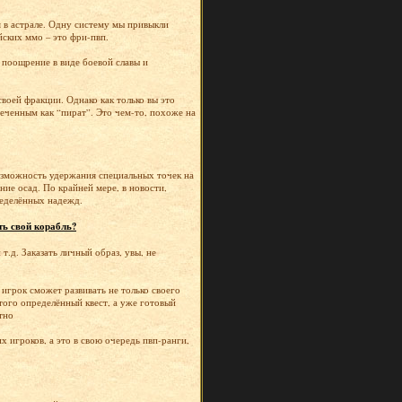
 в астрале. Одну систему мы привыкли
йских ммо – это фри-пвп.
 поощрение в виде боевой славы и
своей фракции. Однако как только вы это
меченным как “пират”. Это чем-то, похоже на
озможность удержания специальных точек на
ие осад. По крайней мере, в новости,
пределённых надежд.
ть свой корабль?
.д. Заказать личный образ, увы, не
игрок сможет развивать не только своего
того определённый квест, а уже готовый
тно
 игроков, а это в свою очередь пвп-ранги,