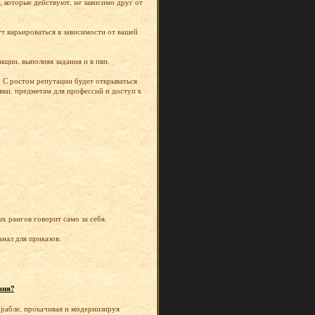
 которые действуют, не зависимо друг от
т варьироваться в зависимости от вашей
ции, выполняя задания и в пвп.
 С ростом репутации будет открываться
вки, предметам для профессий и доступ к
 рангов говорит само за себя.
нал для приказов.
.
вня?
орабле, прокачивая и модернизируя