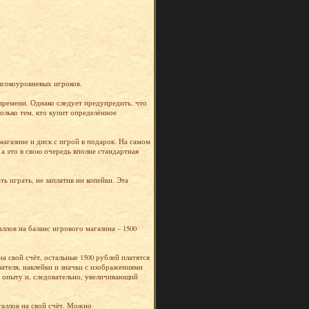
высокоуровневых игроков.
времени. Однако следует предупредить, что
олько тем, кто купит определённое
магазине и диск с игрой в подарок. На самом
а это в свою очередь вполне стандартная
ь играть, не заплатив ни копейки. Эта
ллов на баланс игрового магазина – 1500
а свой счёт, остальные 1500 рублей платятся
вателя, наклейки и значки с изображениями
 опыту и, следовательно, увеличивающий
таллов на свой счёт. Можно