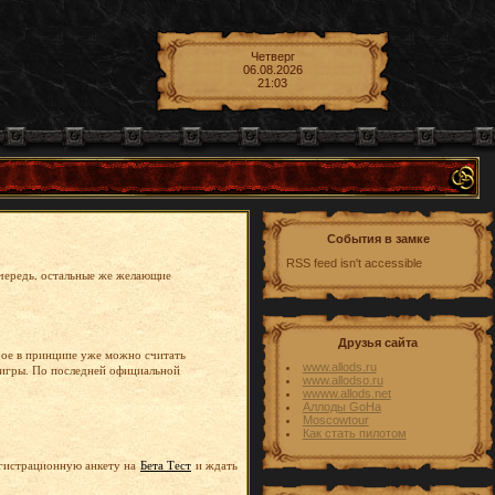
Четверг
06.08.2026
21:03
События в замке
RSS feed isn't accessible
чередь, остальные же желающие
Друзья сайта
орое в принципе уже можно считать
www.allods.ru
о игры. По последней официальной
www.allodso.ru
wwww.allods.net
Аллоды GoHa
Moscowtour
Как стать пилотом
егистрационную анкету на
Бета Тест
и ждать