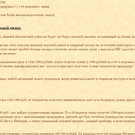
x768
ддержка 5.1 с 64 каналами), мышь
или более высокоскоростному каналу
дажей дисков.
ит, никакой абонентской платы не будет, но будет игровой магазин, не влияющий на баланс 
ельство этих слов они выложат игровой клиент в открытый доступ по истечению некоторого 
ступе может пройти больше месяца и поэтому начать играть сразу с выходом ОБТ удастся т
м магазине.
ндованную цену в 1340-1500 рублей, игрок получит сумму в 1500 рублей на счёт в игровом 
её можно перефразировать как “доступ в престарт получают только покупатели преордера”, 
ком, любой желающий может дождаться, когда появиться клиент в открытом доступе и начат
”
ры 1340-1500 руб, её обладатель получить эквивалентную (или чуть большую) сумму криста
50 руб, оно выйдет ограниченным тиражом. Его обладатель также получит 1500 кристаллов н
отдельный диск с оригинальным саундтреком, цветной арт-бук, печатное руководство пользо
ой Лиги и Империи, а также уникальный игровой предмет, дающий прибавку к получаемому
сия упаковки, стоимостью примерно 420-500 рублей. Её владелец получит порядка 300 крис