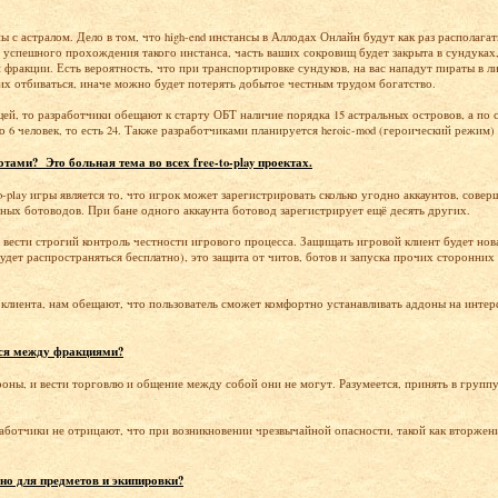
 с астралом. Дело в том, что high-end инстансы в Аллодах Онлайн будут как раз располагат
ле успешного прохождения такого инстанса, часть ваших сокровищ будет закрыта в сундука
 фракции. Есть вероятность, что при транспортировке сундуков, на вас нападут пираты в л
них отбиваться, иначе можно будет потерять добытое честным трудом богатство.
ей, то разработчики обещают к старту ОБТ наличие порядка 15 астральных островов, а по с
 6 человек, то есть 24. Также разработчиками планируется heroic-mod (героический режим
тами? Это больная тема во всех free-to-play проектах.
o-play игры является то, что игрок может зарегистрировать сколько угодно аккаунтов, совер
ных ботоводов. При бане одного аккаунта ботовод зарегистрирует ещё десять других.
т вести строгий контроль честности игрового процесса. Защищать игровой клиент будет нов
будет распространяться бесплатно), это защита от читов, ботов и запуска прочих сторонн
клиента, нам обещают, что пользователь сможет комфортно устанавливать аддоны на интер
ься между фракциями?
оны, и вести торговлю и общение между собой они не могут. Разумеется, принять в группу
ботчики не отрицают, что при возникновении чрезвычайной опасности, такой как вторжен
ено для предметов и экипировки?