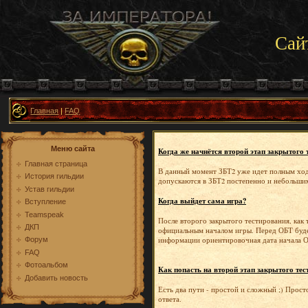
Сай
Главная
|
FAQ
Меню сайта
Когда же начнётся второй этап закрытого 
Главная страница
В данный момент ЗБТ2 уже идет полным ход
История гильдии
допускаются в ЗБТ2 постепенно и небольши
Устав гильдии
Когда выйдет сама игра?
Вступление
Teamspeak
После второго закрытого тестирования, как 
ДКП
официальным началом игры. Перед ОБТ будет
информации ориентировочная дата начала О
Форум
FAQ
Фотоальбом
Как попасть на второй этап закрытого тес
Добавить новость
Есть два пути - простой и сложный ;) Прост
ответа.