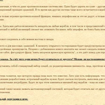
зличные, в чём-то даже противоположные системы пвп. Одна будет царить на суше – другая
кционный принцип сражений. В то время как другая система чаще всего встречается в коре
ь только игроков противоположной фракции, никаких штрафов вам за это не дадут, а только
пвп.
. Здесь вам даётся возможность нападать на любые корабли, в том числе и представителей 
ратский и любой желающий сможет вас атаковать без каких либо штрафов, не боясь быть по
ожет соединить в себе веяния востока и запада.
есто и для массовых сражений. К моменту открытого тестирования будет предусмотрена в
еделённых преимуществ. Позднее с добавлением нового контента нас может ожидать появлен
м сайте, фигурирует фраза “взять штурмом вражескую крепость”, а это даёт повод для о
онажа. За счёт чего один игрок будет отличаться от другого? Можно ли кастомизирова
тавлять собой стандартный набор опций, по редактированию внешности, лица, причёски и т
ема талантов, про которую правда пока мало что известно. Зато уже есть информация, что 
влениям разработчиков, астральный корабль нужно будет сначала построить, выполнив для э
различными апгрейдами. Будет ли при этом изменяться внешний вид корабля – пока не извес
ий также можно назвать кастомизирующей системой, которая будет отличать вас от других
стижения.
ьдий, репутации в игре.