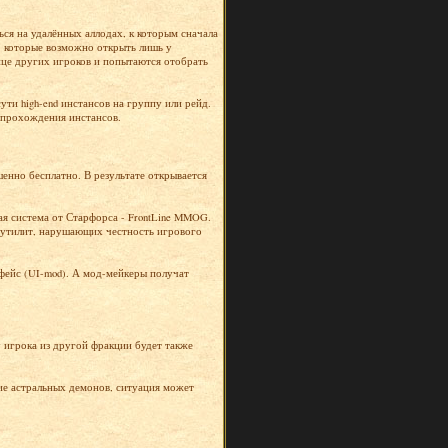
ься на удалённых аллодах, к которым сначала
х, которые возможно открыть лишь у
ице других игроков и попытаются отобрать
ути high-end инстансов на группу или рейд.
) прохождения инстансов.
шенно бесплатно. В результате открывается
ая система от Старфорса - FrontLine MMOG.
их утилит, нарушающих честность игрового
фейс (UI-mod). А мод-мейкеры получат
 игрока из другой фракции будет также
ие астральных демонов, ситуация может