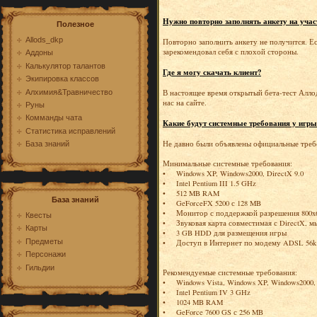
Нужно повторно заполнять анкету на учас
Полезное
Allods_dkp
Повторно заполнить анкету не получится. Ес
зарекомендовал себя с плохой стороны.
Аддоны
Калькулятор талантов
Где я могу скачать клиент?
Экипировка классов
Алхимия&Травничество
В настоящее время открытый бета-тест Аллод
нас на сайте.
Руны
Комманды чата
Какие будут системные требования у игры
Статистика исправлений
Не давно были объявлены официальные треб
База знаний
Минимальные системные требования:
• Windows XP, Windows2000, DirectX 9.0
• Intel Pentium III 1.5 GHz
• 512 MB RAM
База знаний
• GeForceFX 5200 с 128 MB
• Монитор с поддержкой разрешения 800x
Квесты
• Звуковая карта совместимая с DirectX, 
Карты
• 3 GB HDD для размещения игры
Предметы
• Доступ в Интернет по модему ADSL 56k
Персонажи
Гильдии
Рекомендуемые системные требования:
• Windows Vista, Windows XP, Windows2000, 
• Intel Pentium IV 3 GHz
• 1024 MB RAM
• GeForce 7600 GS с 256 MB