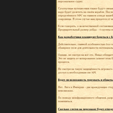
персональное судно.
Сухопутные путешествия также будут связаны
надо будет долететь на своём корабле. Пос
определённого NPC на главном аллоде вашей
сокровища. В этом случае вам придется от 
Если говорить, о количественной составляющ
Предварительный размер рейда – 4 группы по
Как разработчики планируют бороться с бо
Действительно, главной особенностью free-t
обширное поле для деятельности потенциаль
Однако, не смотря на всё это, Нивал обещае
Это не защита от копирования (клиент итак 
процесса.
Не смотря на такую защищённость игрового 
доступ к необходимым им API.
Будет ли возможность торговать и общат
Нет. Лига и Империя – две враждующие стор
невозможно.
По поводу межфракционного общения, разра
поменяться.
Сколько слотов на персонаже будет отвед