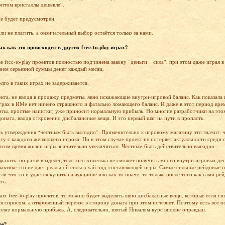
оптом кристаллы дешевле”.
е будет предусмотрен.
ли не платить, а окончательный выбор остаётся только за нами.
к как это происходит в других free-to-play играх?
 free-to-play проектов полностью подчинена закону “деньги = сила”, при этом даже играя
нием серьезной суммы денег каждый месяц.
лго в таких играх не задерживается.
та, не вводя в продажу предметы, явно искажающие внутри-игровой баланс. Как показала 
y играх в ИМе нет ничего страшного и фатально ломающего баланс. И даже в этот период вр
ты, простые напитки) уже приносит нормальную прибыль. Но многие разработчики на этом
оната, вводя откровенно дисбалансные вещи. И это первый шаг на пути в пропасть.
ть утверждения “честным быть выгодно”. Применительно к игровому магазину это значит, ч
гу с каждого желающего игрока. Но в этом случае проект не потеряет актуальности среди 
том время жизни игры значительно увеличиться. Честным быть действительно выгодно.
разить: но разве владелец толстого кошелька не сможет получить много внутри игровых де
актике это не даёт реальной силы в хай-энд-составляющей игры. Самые сильные рейдовые
сли что-то и удаётся купить на аукционе или как-то иначе, то только после того как сами ре
ть.
х free-to-play проектов, то можно будет выделить явно дисбаласные вещи, которые если ги
 спросом, а откровенный перекос в сторону доната при этом исчезнет. Поэтому есть все осно
лне нормальную прибыль. А, следовательно, взятый Нивалом курс вполне оправдан.
ре?