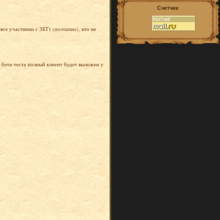
Счетчик
все участники с ЗБТ1 (поэтапно), кто не
 бета-теста полный клиент будет выложен у