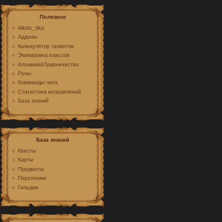
Полезное
Allods_dkp
Аддоны
Калькулятор талантов
Экипировка классов
Алхимия&Травничество
Руны
Комманды чата
Статистика исправлений
База знаний
База знаний
Квесты
Карты
Предметы
Персонажи
Гильдии