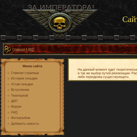
Сай
Главная
|
ДКП
Меню сайта
На данный момент идет теоретическ
Главная страница
а так же выбор путей реализации. Р
либо переделка существующего.
История гильдии
Устав гильдии
Вступление
Teamspeak
ДКП
Форум
FAQ
Фотоальбом
Добавить новость