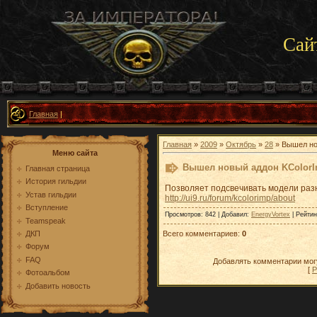
Сай
Главная
|
Главная
»
2009
»
Октябрь
»
28
» Вышел но
Меню сайта
Вышел новый аддон KColor
Главная страница
История гильдии
Позволяет подсвечивать модели раз
Устав гильдии
http://ui9.ru/forum/kcolorimp/about
Вступление
Просмотров
: 842 |
Добавил
:
EnergyVortex
|
Рейтин
Teamspeak
Всего комментариев
:
0
ДКП
Форум
FAQ
Добавлять комментарии могу
[
Р
Фотоальбом
Добавить новость