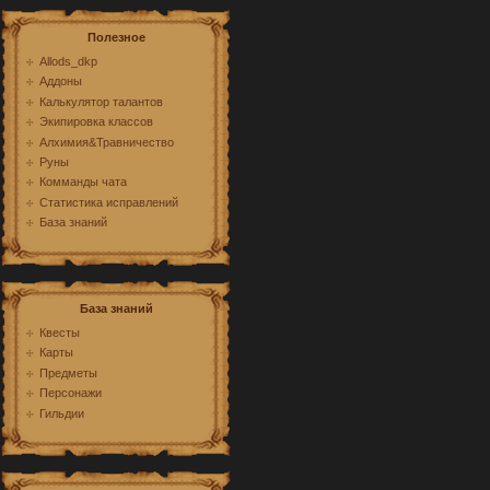
Полезное
Allods_dkp
Аддоны
Калькулятор талантов
Экипировка классов
Алхимия&Травничество
Руны
Комманды чата
Статистика исправлений
База знаний
База знаний
Квесты
Карты
Предметы
Персонажи
Гильдии